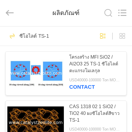
-
2026
CATALYSTS
ผลิตภัณฑ์
GROUP
CO.,LTD.
All
Rights
Reserved.
22
บ้าน
ซีโอไลต์ TS-1
ตัวเร่งปฏิกิริยา
สินค้า
ซีโอไลต์
โครงสร้าง MFI SiO2 /
Al2O3 25 TS-1 ซีโอไลต์
ตะแกรงโมเลกุล
เกี่ยว
USD40000-100000 Ton MOQ:1 กก
CONTACT
กับ
43
เรา
CAS 1318 02 1 SiO2 /
ZSM-5 ซีโอไลต์
TiO2 40 ผงซีโอไลต์สีขาว
TS-1
ทัวร์
USD40000-100000 Ton MOQ:1 กก