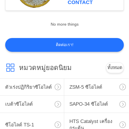
CONTACT
16
No more things
สื่อกำจัดสารหนู
ติดต่อเรา!
หมวดหมู่ยอดนิยม
ทั้งหมด
5
ตัวแทน
ตัวเร่งปฏิกิริยาซีโอไลต์
ZSM-5 ซีโอไลต์
Dechlorination
เบต้าซีโอไลต์
SAPO-34 ซีโอไลต์
HTS Catalyst เครื่อง
ซีโอไลต์ TS-1
กระตุ้น