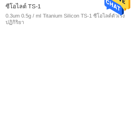
ซีโอไลต์ TS-1
0.3um 0.5g / ml Titanium Silicon TS-1 ซีโอไลต์ตัวเร่ง
ปฏิกิริยา
HTS Catalyst เครื่องกระตุ้น
อุณหภูมิสูง ความอดทนต่อซัลฟูร์ แคตาลิสเตอร์การสลับ
ความยืดหยุ่น อุณหภูมิกลาง
ตะแกรงโมเลกุลซีโอไลต์
SiO2 / Al2O3 40 Mordenite ซีโอไลต์ธรรมชาติสำหรับ
อุตสาหกรรมเคมี
ตัวแทน Desulfurization
ตัวเร่งปฏิกิริยา Desulphurization ประสิทธิภาพสูง 60N
LS-TT-5