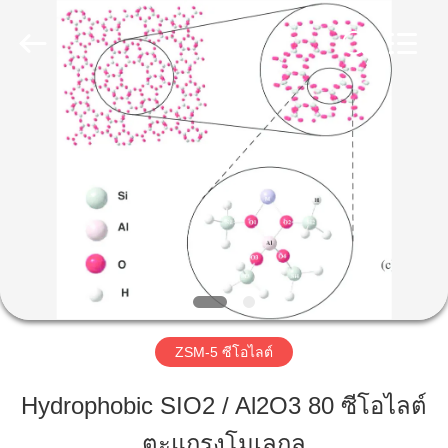
-
2026
CATALYSTS
GROUP
CO.,LTD.
All
Rights
Reserved.
บ้าน
สินค้า
เกี่ยว
กับ
เรา
ZSM-5 ซีโอไลต์
Hydrophobic SIO2 / Al2O3 80 ซีโอไลต์
ทัวร์
ตะแกรงโมเลกุล