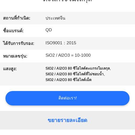
โรงงาน
สถานที่กำเนิด:
ประเทศจีน
ควบคุม
QD
ชื่อแบรนด์:
ISO9001：2015
คุณภาพ
ได้รับการรับรอง:
SiO2 / Al2O3 = 10-1000
หมายเลขรุ่น:
ติดต่อ
,
แสงสูง:
SIO2 / Al2O3 80 ซีโอไลต์ตะแกรงโมเลกุล
,
SIO2 / Al2O3 80 ซีโอไลต์ที่ไม่ชอบน้ำ
เรา
SIO2 / Al2O3 80 ซีโอไลต์เม็ด
ติดต่อเรา!
ข่าว
ขยายรายละเอียด
กรณี