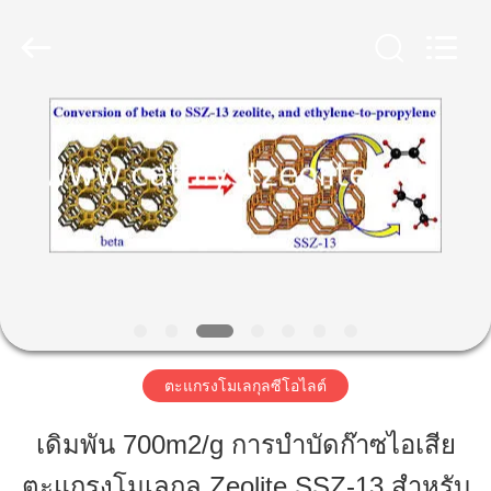
-
2026
CATALYSTS
GROUP
CO.,LTD.
All
Rights
Reserved.
บ้าน
สินค้า
เกี่ยว
กับ
เรา
ตะแกรงโมเลกุลซีโอไลต์
เดิมพัน 700m2/g การบำบัดก๊าซไอเสีย
ทัวร์
ตะแกรงโมเลกุล Zeolite SSZ-13 สำหรับ