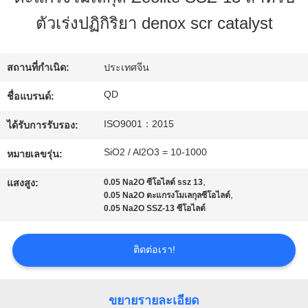
โรงงาน
ตัวเร่งปฏิกิริยา denox scr catalyst
ควบคุม
สถานที่กำเนิด:
ประเทศจีน
QD
ชื่อแบรนด์:
คุณภาพ
ISO9001：2015
ได้รับการรับรอง:
ติดต่อ
SiO2 / Al2O3 = 10-1000
หมายเลขรุ่น:
,
เรา
แสงสูง:
0.05 Na2O ซีโอไลต์ ssz 13
,
0.05 Na2O ตะแกรงโมเลกุลซีโอไลต์
0.05 Na2O SSZ-13 ซีโอไลต์
ข่าว
ติดต่อเรา!
กรณี
ขยายรายละเอียด