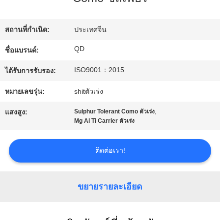
โรงงาน
สถานที่กำเนิด:
ประเทศจีน
ควบคุม
QD
ชื่อแบรนด์:
ISO9001：2015
คุณภาพ
ได้รับการรับรอง:
หมายเลขรุ่น:
shitตัวเร่ง
ติดต่อ
,
แสงสูง:
Sulphur Tolerant Como ตัวเร่ง
Mg Al Ti Carrier ตัวเร่ง
เรา
ติดต่อเรา!
ข่าว
ขยายรายละเอียด
กรณี