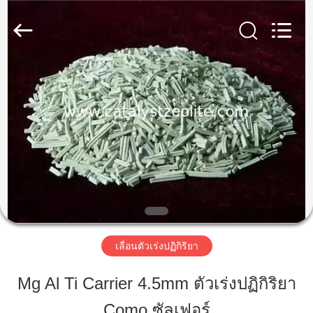
-
2026
CATALYSTS
GROUP
CO.,LTD.
All
Rights
Reserved.
บ้าน
สินค้า
เกี่ยว
กับ
เรา
เลื่อนตัวเร่งปฏิกิริยา
Mg Al Ti Carrier 4.5mm ตัวเร่งปฏิกิริยา
ทัวร์
Como ซัลเฟอร์