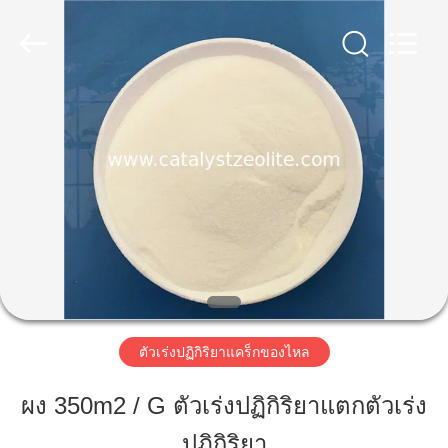
-
2026
CATALYSTS
GROUP
CO.,LTD.
All
Rights
Reserved.
บ้าน
สินค้า
เกี่ยว
กับ
เรา
ตัวเร่งปฏิกิริยาแคร็กของไหล
ผง 350m2 / G ตัวเร่งปฏิกิริยาแตกตัวเร่ง
ทัวร์
ปฏิกิริยา