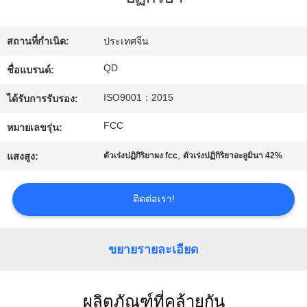
โรงงาน
สถานที่กำเนิด:
ประเทศจีน
ควบคุม
QD
ชื่อแบรนด์:
ISO9001：2015
คุณภาพ
ได้รับการรับรอง:
FCC
หมายเลขรุ่น:
ติดต่อ
,
แสงสูง:
ตัวเร่งปฏิกิริยาผง fcc
ตัวเร่งปฏิกิริยาอะลูมินา 42%
เรา
ติดต่อเรา!
ข่าว
ขยายรายละเอียด
กรณี
ผลิตภัณฑ์ที่คล้ายกัน