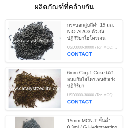
ผลิตภัณฑ์ที่คล้ายกัน
แผนผัง
กระบอกสูบสีดำ 15 มม.
เว็บไซต์
NiO-Al2O3 ตัวเร่ง
ปฏิกิริยาไฮโดรเจน
PRIVACY
USD3000-30000 /Ton MOQ:1 กก
CONTACT
POLICY
6mm Cog-1 Coke เตา
อบแก๊สไฮโดรเจนตัวเร่ง
ปฏิกิริยา
USD3000-30000 /Ton MOQ:1 กก
CONTACT
15mm MCN-T ขั้นต่ำ
0.3ml / G Hydrotreating