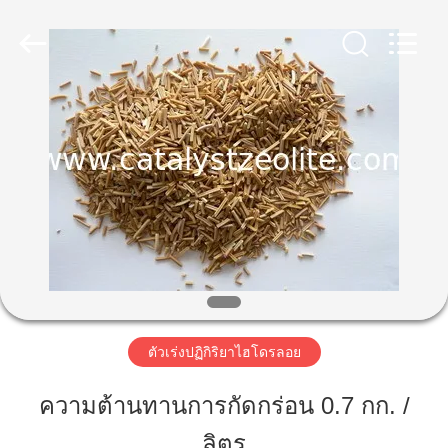
-
2026
CATALYSTS
GROUP
CO.,LTD.
All
Rights
Reserved.
บ้าน
สินค้า
เกี่ยว
กับ
เรา
ตัวเร่งปฏิกิริยาไฮโดรลอย
ความต้านทานการกัดกร่อน 0.7 กก. /
ทัวร์
ลิตร