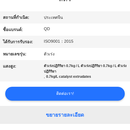
โรงงาน
สถานที่กำเนิด:
ประเทศจีน
ควบคุม
QD
ชื่อแบรนด์:
ISO9001：2015
คุณภาพ
ได้รับการรับรอง:
หมายเลขรุ่น:
ตัวเร่ง
ติดต่อ
แสงสูง:
ตัวเร่งปฏิกิริยา 0.7kg / L ตัวเร่งปฏิกิริยา 0.7kg / L ตัวเร่ง
ปฏิกิริยา
,
0.7kg/L catalyst extrudates
เรา
ติดต่อเรา!
ข่าว
ขยายรายละเอียด
กรณี