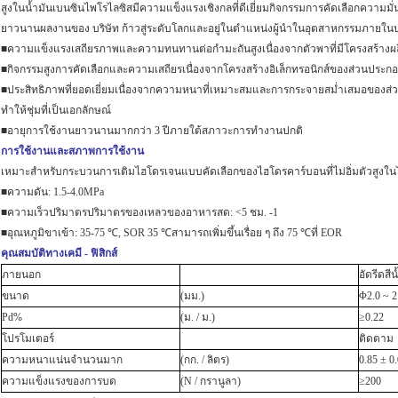
สูงในน้ำมันเบนซินไพโรไลซิสมีความแข็งแรงเชิงกลที่ดีเยี่ยมกิจกรรมการคัดเลือกความ
ยาวนานผลงานของ บริษัท ก้าวสู่ระดับโลกและอยู่ในตำแหน่งผู้นำในอุตสาหกรรมภายใน
■ความแข็งแรงเสถียรภาพและความทนทานต่อกำมะถันสูงเนื่องจากตัวพาที่มีโครงสร้างผล
■กิจกรรมสูงการคัดเลือกและความเสถียรเนื่องจากโครงสร้างอิเล็กทรอนิกส์ของส่วนประกอบที
■ประสิทธิภาพที่ยอดเยี่ยมเนื่องจากความหนาที่เหมาะสมและการกระจายสม่ำเสมอของส่วนป
ทำให้ชุ่มที่เป็นเอกลักษณ์
■อายุการใช้งานยาวนานมากกว่า 3 ปีภายใต้สภาวะการทำงานปกติ
การใช้งานและสภาพการใช้งาน
เหมาะสำหรับกระบวนการเติมไฮโดรเจนแบบคัดเลือกของไฮโดรคาร์บอนที่ไม่อิ่มตัวสูงใน
■ความดัน: 1.5-4.0MPa
■ความเร็วปริมาตรปริมาตรของเหลวของอาหารสด: <5 ชม. -1
■อุณหภูมิขาเข้า: 35-75 ℃, SOR 35 ℃สามารถเพิ่มขึ้นเรื่อย ๆ ถึง 75 ℃ที่ EOR
คุณสมบัติทางเคมี - ฟิสิกส์
ภายนอก
อัดรีดสี
ขนาด
(มม.)
Φ2.0 ~ 2
Pd%
(ม. / ม.)
≥0.22
โปรโมเตอร์
ติดตาม
ความหนาแน่นจำนวนมาก
(กก. / ลิตร)
0.85 ± 0
ความแข็งแรงของการบด
(N / กรานูลา)
≥200