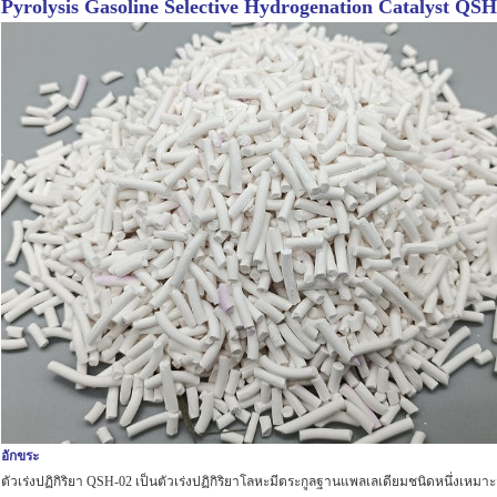
Pyrolysis Gasoline Selective Hydrogenation Catalyst QSH
อักขระ
ตัวเร่งปฏิกิริยา QSH-02 เป็นตัวเร่งปฏิกิริยาโลหะมีตระกูลฐานแพลเลเดียมชนิดหนึ่งเหม