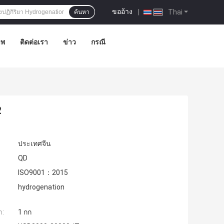
ขออ้าง
|
Thai
ค้นหา
าพ
ติดต่อเรา
ข่าว
กรณี
2
ประเทศจีน
QD
ISO9001：2015
hydrogenation
ำ:
1 กก