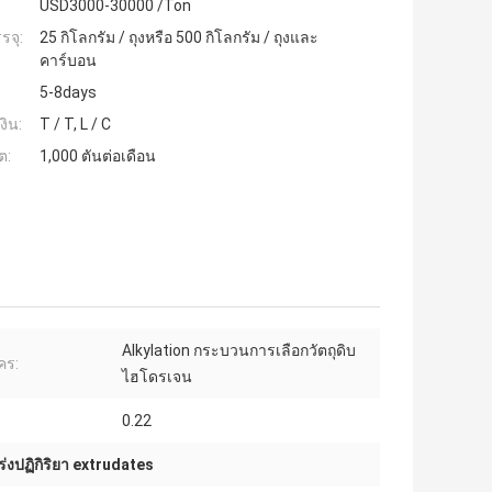
USD3000-30000 /Ton
รจุ:
25 กิโลกรัม / ถุงหรือ 500 กิโลกรัม / ถุงและ
คาร์บอน
5-8days
งิน:
T / T, L / C
ต:
1,000 ตันต่อเดือน
Alkylation กระบวนการเลือกวัตถุดิบ
คร:
ไฮโดรเจน
0.22
เร่งปฏิกิริยา extrudates