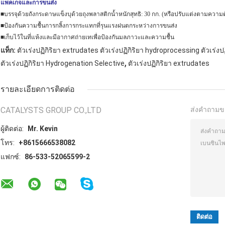
แพคเกจและการขนส่ง
■บรรจุด้วยถังกระดาษแข็งบุด้วยถุงพลาสติกน้ำหนักสุทธิ: 30 กก. (หรือปรับแต่งตามความ
■ป้องกันความชื้นการกลิ้งการกระแทกที่รุนแรงฝนตกระหว่างการขนส่ง
■เก็บไว้ในที่แห้งและมีอากาศถ่ายเทเพื่อป้องกันมลภาวะและความชื้น
แท็ก:
ตัวเร่งปฏิกิริยา extrudates ตัวเร่งปฏิกิริยา hydroprocessing ตัวเร่ง
,
ตัวเร่งปฏิกิริยา Hydrogenation Selective
ตัวเร่งปฏิกิริยา extrudates
รายละเอียดการติดต่อ
CATALYSTS GROUP CO.,LTD
ส่งคำถามข
ผู้ติดต่อ:
Mr. Kevin
โทร:
+8615666538082
แฟกซ์:
86-533-52065599-2