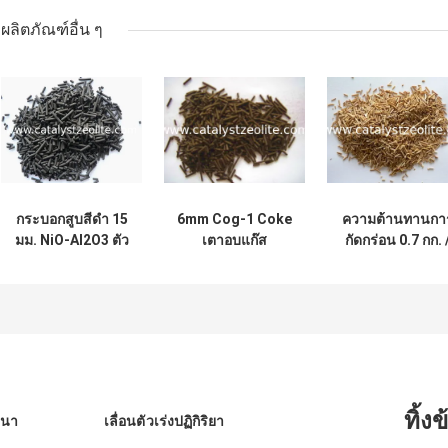
ผลิตภัณฑ์อื่น ๆ
กระบอกสูบสีดำ 15
6mm Cog-1 Coke
ความต้านทานกา
มม. NiO-Al2O3 ตัว
เตาอบแก๊ส
กัดกร่อน 0.7 กก. 
เร่งปฏิกิริยา
ไฮโดรเจนตัวเร่ง
ลิตร
ไฮโดรเจน
ปฏิกิริยา
ทิ้ง
ินา
เลื่อนตัวเร่งปฏิกิริยา