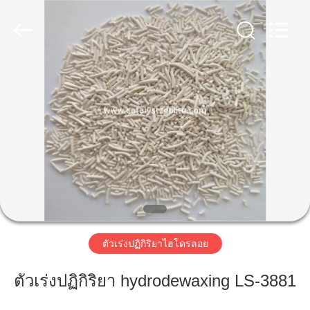
-
2026
CATALYSTS
GROUP
CO.,LTD.
All
Rights
Reserved.
บ้าน
สินค้า
เกี่ยว
กับ
เรา
ตัวเร่งปฏิกิริยาไฮโดรลอย
ตัวเร่งปฏิกิริยา hydrodewaxing LS-3881
ทัวร์