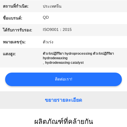
โรงงาน
สถานที่กำเนิด:
ประเทศจีน
QD
ชื่อแบรนด์:
ควบคุม
ISO9001：2015
ได้รับการรับรอง:
คุณภาพ
หมายเลขรุ่น:
ตัวเร่ง
แสงสูง:
ตัวเร่งปฏิกิริยา hydroprocessing ตัวเร่งปฏิกิริยา
hydrodewaxing
ติดต่อ
,
hydrodewaxing catalyst
เรา
ติดต่อเรา!
ข่าว
ขยายรายละเอียด
กรณี
ผลิตภัณฑ์ที่คล้ายกัน