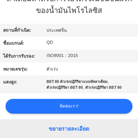
โรงงาน
ของน้ำมันไพโรไลซิส
ควบคุม
สถานที่กำเนิด:
ประเทศจีน
QD
ชื่อแบรนด์:
คุณภาพ
ISO9001：2015
ได้รับการรับรอง:
ติดต่อ
หมายเลขรุ่น:
ตัวเร่ง
,
เรา
แสงสูง:
BET 80 ตัวเร่งปฏิกิริยาแบบพัลลาเดียม
,
ตัวเร่งปฏิกิริยา BET 80
ตัวเร่งปฏิกิริยา BET 80
ข่าว
ติดต่อเรา!
ขยายรายละเอียด
กรณี