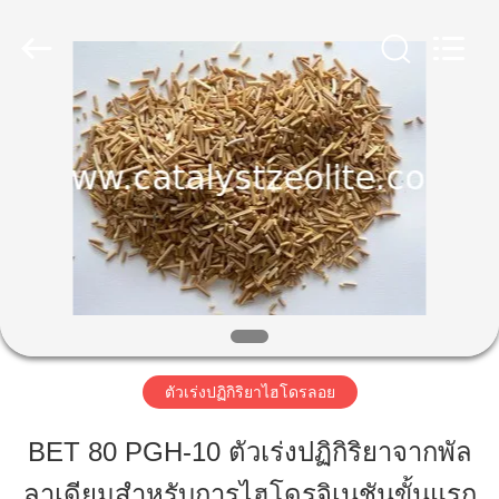
-
2026
CATALYSTS
GROUP
CO.,LTD.
All
Rights
Reserved.
บ้าน
สินค้า
เกี่ยว
กับ
เรา
ตัวเร่งปฏิกิริยาไฮโดรลอย
BET 80 PGH-10 ตัวเร่งปฏิกิริยาจากพัล
ทัวร์
ลาเดียมสำหรับการไฮโดรจิเนชันขั้นแรก